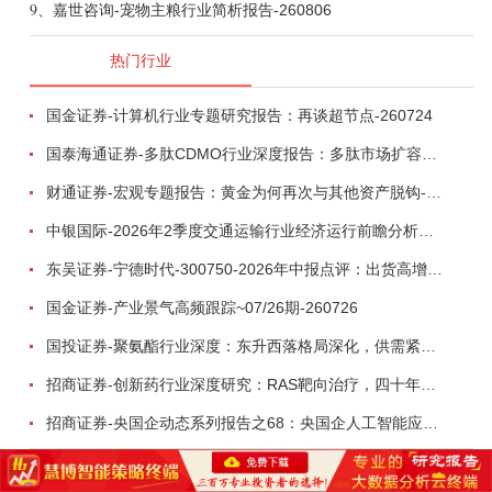
9、
嘉世咨询-宠物主粮行业简析报告-260806
热门行业
国金证券-计算机行业专题研究报告：再谈超节点-260724
国泰海通证券-多肽CDMO行业深度报告：多肽市场扩容带动CDMO产能扩建-260727
财通证券-宏观专题报告：黄金为何再次与其他资产脱钩-260726
中银国际-2026年2季度交通运输行业经济运行前瞻分析：地缘冲突致航运和航空景气度分化，交通基础设施板块总体呈现稳健特征-260724
东吴证券-宁德时代-300750-2026年中报点评：出货高增业绩稳健，回购彰显龙头信心-260726
国金证券-产业景气高频跟踪~07/26期-260726
国投证券-聚氨酯行业深度：东升西落格局深化，供需紧平衡驱动盈利修复-260804
招商证券-创新药行业深度研究：RAS靶向治疗，四十年不可成药的终结，与终结之后的治疗格局演化-260805
招商证券-央国企动态系列报告之68：央国企人工智能应用场景专题-260803