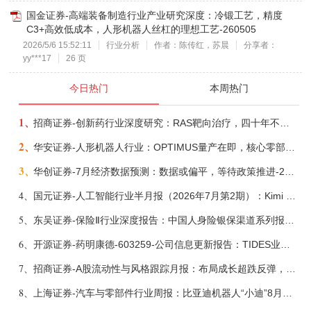
国金证券-高端装备制造行业产业研究深度：冷锻工艺，精度
C3+高效低成本，人形机器人丝杠的理想工艺-260505
2026/5/6 15:52:11
行业分析
作者：陈传红，苏晨
分享者：
yy***17
26 页
今日热门
本周热门
1、
招商证券-创新药行业深度研究：RAS靶向治疗，四十年不可成药的终结，与终结之后的治疗格局演化-260805
2、
华安证券-人形机器人行业：OPTIMUS量产在即，核心零部件充分受益-260803
3、
华创证券-7月经济数据预测：数据或偏平，等待政策推进-260805
4、
国元证券-人工智能行业半月报（2026年7月第2期）：Kimi K3发布，引领开源大模型发展-260805
5、
东吴证券-保险Ⅱ行业深度报告：中国人身险银保渠道系列报告二，他山之石，可以攻玉-260806
6、
开源证券-药明康德-603259-公司信息更新报告：TIDES业务超预期增长，小分子D&M加速向上-260805
7、
招商证券-A股流动性与风格跟踪月报：布局成长超跌反弹，保留部分再平衡配置-260805
8、
上海证券-汽车与零部件行业周报：比亚迪机器人“小迪”8月亮相，“人工智能+”赋能邮政无人机无人车加速落地-260805