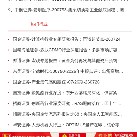
9、
中航证券-爱朋医疗-300753-集采切换期主业触底回稳，脑科学产品矩阵进入商业化验证-260804
热门行业
国金证券-计算机行业专题研究报告：再谈超节点-260724
国泰海通证券-多肽CDMO行业深度报告：多肽市场扩容带动CDMO产能扩建-260727
财通证券-宏观专题报告：黄金为何再次与其他资产脱钩-260726
东吴证券-宁德时代-300750-2026年中报点评：出货高增业绩稳健，回购彰显龙头信心-260726
国金证券-产业景气高频跟踪~07/26期-260726
国投证券-聚氨酯行业深度：东升西落格局深化，供需紧平衡驱动盈利修复-260804
招商证券-创新药行业深度研究：RAS靶向治疗，四十年不可成药的终结，与终结之后的治疗格局演化-260805
招商证券-央国企动态系列报告之68：央国企人工智能应用场景专题-260803
华安证券-人形机器人行业：OPTIMUS量产在即，核心零部件充分受益-260803