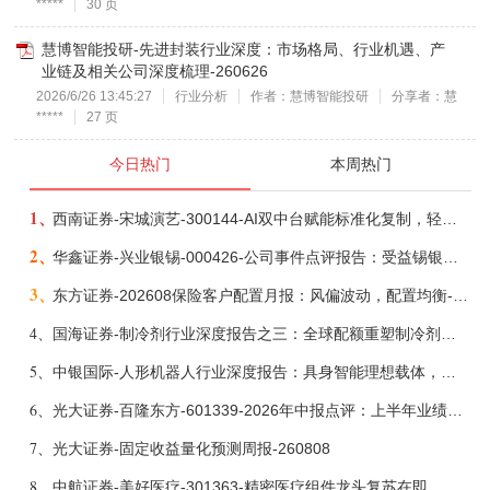
*****
30 页
慧博智能投研-先进封装行业深度：市场格局、行业机遇、产
业链及相关公司深度梳理-260626
2026/6/26 13:45:27
行业分析
作者：慧博智能投研
分享者：慧
*****
27 页
今日热门
本周热门
1、
西南证券-宋城演艺-300144-AI双中台赋能标准化复制，轻重资产双轮打开文旅成长新空间-260731
2、
华鑫证券-兴业银锡-000426-公司事件点评报告：受益锡银产品涨价，H1利润大幅预增-260807
3、
东方证券-202608保险客户配置月报：风偏波动，配置均衡-260807
4、
国海证券-制冷剂行业深度报告之三：全球配额重塑制冷剂价值，AI材料开启氟化工新时代-260806
5、
中银国际-人形机器人行业深度报告：具身智能理想载体，奇点渐至未来可期-260808
6、
光大证券-百隆东方-601339-2026年中报点评：上半年业绩表现高增，国内外产能均有亮眼表现-260807
7、
光大证券-固定收益量化预测周报-260808
8、
中航证券-美好医疗-301363-精密医疗组件龙头复苏在即，脑机接口打开成长新空间-260803