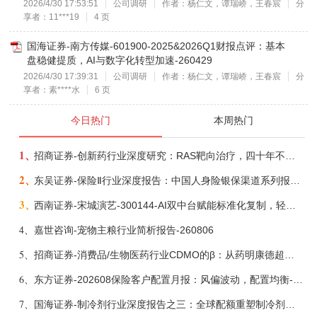
2026/4/30 17:53:51
公司调研
作者：杨仁文，谭瑞峤，王春宸
分
享者：11***19
4 页
国海证券-南方传媒-601900-2025&2026Q1财报点评：基本
盘稳健提质，AI与数字化转型加速-260429
2026/4/30 17:39:31
公司调研
作者：杨仁文，谭瑞峤，王春宸
分
享者：素****水
6 页
今日热门
本周热门
1、
招商证券-创新药行业深度研究：RAS靶向治疗，四十年不可成药的终结，与终结之后的治疗格局演化-260805
2、
东吴证券-保险Ⅱ行业深度报告：中国人身险银保渠道系列报告二，他山之石，可以攻玉-260806
3、
西南证券-宋城演艺-300144-AI双中台赋能标准化复制，轻重资产双轮打开文旅成长新空间-260731
4、
嘉世咨询-宠物主粮行业简析报告-260806
5、
招商证券-消费品/生物医药行业CDMO的β：从药明康德超预期，看好中国CDMO头部公司成长空间-260805
6、
东方证券-202608保险客户配置月报：风偏波动，配置均衡-260807
7、
国海证券-制冷剂行业深度报告之三：全球配额重塑制冷剂价值，AI材料开启氟化工新时代-260806