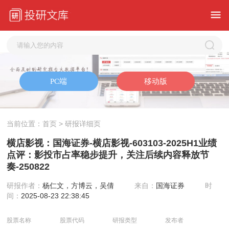
当前位置：
首页
> 研报详细页
横店影视：国海证券-横店影视-603103-2025H1业绩
点评：影投市占率稳步提升，关注后续内容释放节
奏-250822
研报作者：
杨仁文，方博云，吴倩
来自：
国海证券
时
间：
2025-08-23 22:38:45
股票名称
股票代码
研报类型
发布者