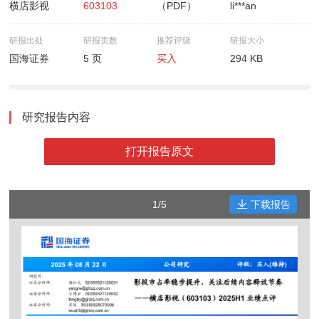
横店影视
603103
（PDF）
li***an
研报出处
研报页数
推荐评级
研报大小
国海证券
5 页
买入
294 KB
研究报告内容
打开报告原文
1/5
下载报告