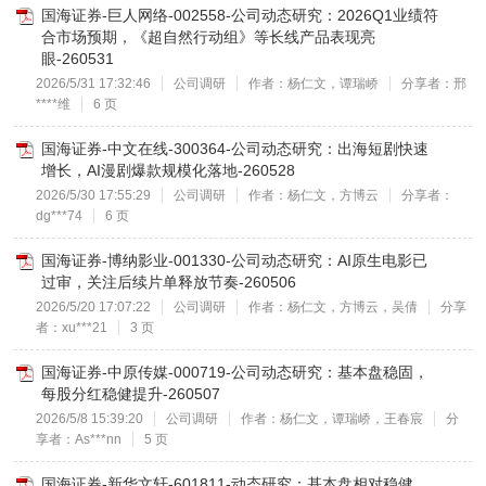
国海证券-巨人网络-002558-公司动态研究：2026Q1业绩符
合市场预期，《超自然行动组》等长线产品表现亮
眼-260531
2026/5/31 17:32:46
公司调研
作者：杨仁文，谭瑞峤
分享者：邢
****维
6 页
国海证券-中文在线-300364-公司动态研究：出海短剧快速
增长，AI漫剧爆款规模化落地-260528
2026/5/30 17:55:29
公司调研
作者：杨仁文，方博云
分享者：
dg***74
6 页
国海证券-博纳影业-001330-公司动态研究：AI原生电影已
过审，关注后续片单释放节奏-260506
2026/5/20 17:07:22
公司调研
作者：杨仁文，方博云，吴倩
分享
者：xu***21
3 页
国海证券-中原传媒-000719-公司动态研究：基本盘稳固，
每股分红稳健提升-260507
2026/5/8 15:39:20
公司调研
作者：杨仁文，谭瑞峤，王春宸
分
享者：As***nn
5 页
国海证券-新华文轩-601811-动态研究：基本盘相对稳健，