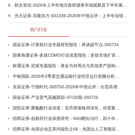
8、
联合资信-2026年上半年地方政府债券市场观察及下半年展望：积极财政政策提质增效，地方债务迈向长效治理-260806
9、
光大证券-百隆东方-601339-2026年中报点评：上半年业绩表现高增，国内外产能均有亮眼表现-260807
热门行业
国金证券-计算机行业专题研究报告：再谈超节点-260724
国泰海通证券-多肽CDMO行业深度报告：多肽市场扩容带动CDMO产能扩建-260727
财通证券-宏观专题报告：黄金为何再次与其他资产脱钩-260726
中银国际-2026年2季度交通运输行业经济运行前瞻分析：地缘冲突致航运和航空景气度分化，交通基础设施板块总体呈现稳健特征-260724
东吴证券-宁德时代-300750-2026年中报点评：出货高增业绩稳健，回购彰显龙头信心-260726
国金证券-产业景气高频跟踪~07/26期-260726
国投证券-聚氨酯行业深度：东升西落格局深化，供需紧平衡驱动盈利修复-260804
招商证券-创新药行业深度研究：RAS靶向治疗，四十年不可成药的终结，与终结之后的治疗格局演化-260805
招商证券-央国企动态系列报告之68：央国企人工智能应用场景专题-260803