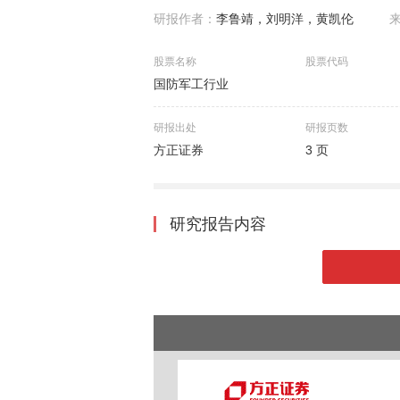
研报作者：
李鲁靖，刘明洋，黄凯伦
股票名称
股票代码
国防军工行业
研报出处
研报页数
方正证券
3 页
研究报告内容