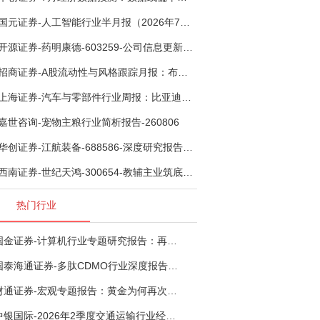
国元证券-人工智能行业半月报（2026年7月第2期）：Kimi K3发布，引领开源大模型发展-260805
开源证券-药明康德-603259-公司信息更新报告：TIDES业务超预期增长，小分子D&M加速向上-260805
招商证券-A股流动性与风格跟踪月报：布局成长超跌反弹，保留部分再平衡配置-260805
上海证券-汽车与零部件行业周报：比亚迪机器人“小迪”8月亮相，“人工智能+”赋能邮政无人机无人车加速落地-260805
嘉世咨询-宠物主粮行业简析报告-260806
华创证券-江航装备-688586-深度研究报告：我国机载生保与燃油系统核心供应商，发力“民机+军贸+特种制冷”新质新域——华创交运|航空强国系列（十二）-260804
西南证券-世纪天鸿-300654-教辅主业筑底蓄势，AI+教育打开第二曲线-260729
热门行业
国金证券-计算机行业专题研究报告：再谈超节点-260724
国泰海通证券-多肽CDMO行业深度报告：多肽市场扩容带动CDMO产能扩建-260727
财通证券-宏观专题报告：黄金为何再次与其他资产脱钩-260726
中银国际-2026年2季度交通运输行业经济运行前瞻分析：地缘冲突致航运和航空景气度分化，交通基础设施板块总体呈现稳健特征-260724