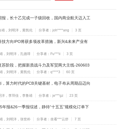
周报，长十乙完成一子级回收，国内商业航天迈入工
鲁靖，刘明洋，黄凯伦
分享者：joh****ang
3 页
科技方向IPO将获多项改革措施，新兴&未来产业有
靖，刘明洋，孔德璋
分享者：Fu***ii
3 页
苏阶段，把握新质战斗力及军贸两大主线-260603
靖，刘明洋，黄凯伦
分享者：q****3
60 页
布，算力时代的PCB关键基材，电子布从周期品迈向
明洋，李羽佳，李鲁靖
分享者：je***gz
23 页
5年报&26一季报综述，静待“十五五”规模化订单下
靖，刘明洋，张世朴
分享者：坐看***云舒
7 页