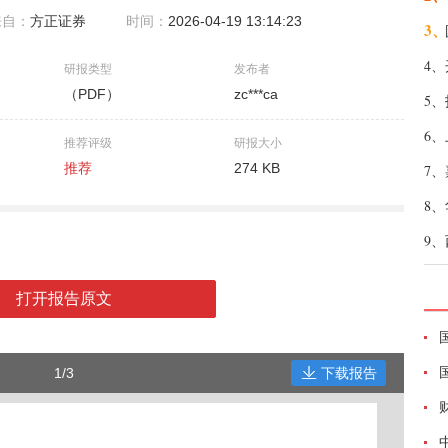
来自：
方正证券
时间：
2026-04-19 13:14:23
3、
4、
研报类型
发布者
（PDF）
zc***ca
5、
6、
推荐评级
研报大小
推荐
274 KB
7、
8、
9、
打开报告原文
1/3
下载报告