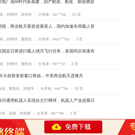
式电厂成AI时代新基建，国产航改、船改、柴改燃迎
靖，刘明洋，张世朴
分享者：da***ng
31 页
周报，商业航天星箭进展喜人，国内加速布局载人登
靖，刘明洋，黄凯伦
分享者：hea****tyc
3 页
美国近日将进行载人绕月飞行任务，多国同步加速布
靖，刘明洋，黄凯伦
分享者：hh***zz
3 页
6年火箭新发射窗口将临，中美商业航天进展共
鲁靖，黄凯伦，刘明洋
分享者：ma***lw
19 页
银河通用机器人实现自主打网球，机器人产业进展日
鲁靖，赵璐，朱柏睿
分享者：de***ke
2 页