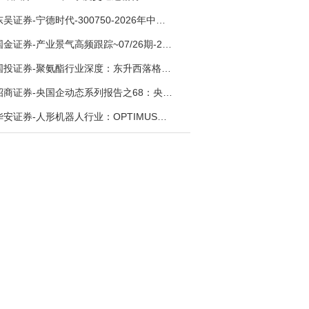
东吴证券-宁德时代-300750-2026年中报点评：出货高增业绩稳健，回购彰显龙头信心-260726
国金证券-产业景气高频跟踪~07/26期-260726
国投证券-聚氨酯行业深度：东升西落格局深化，供需紧平衡驱动盈利修复-260804
招商证券-央国企动态系列报告之68：央国企人工智能应用场景专题-260803
华安证券-人形机器人行业：OPTIMUS量产在即，核心零部件充分受益-260803