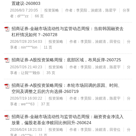
置建议-260803
2026/8/3 7:20:05
投资策略
作者：李昊阳，涂婧清，陈星宇
分享
者：dl***zz
66 页
招商证券-金融市场流动性与监管动态周报：当前韩国融资去
杠杆情况如何？-260728
2026/7/28 20:54:03
投资策略
作者：李昊阳，涂婧清，田登位
分
享者：nin****lon
11 页
招商证券-A股投资策略周报：底部区域，布局反弹-260725
2026/7/26 21:40:23
投资策略
作者：李昊阳，涂婧清，陈星宇
分
享者：让我***顾你
35 页
招商证券-A股投资策略周报：本轮市场回调的原因、时间、
空间及调整之后的方向选择-260719
2026/7/19 16:00:22
投资策略
作者：李昊阳，涂婧清，陈星宇
分
享者：we***63
37 页
招商证券-金融市场流动性与监管动态周报：融资资金净流入
放量，偏股老基金净赎回比例回升-260624
2026/6/24 18:21:03
投资策略
作者：李昊阳，涂婧清，田登位
分
享者：ch***tu
11 页