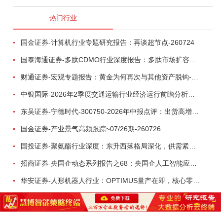
热门行业
国金证券-计算机行业专题研究报告：再谈超节点-260724
国泰海通证券-多肽CDMO行业深度报告：多肽市场扩容带动CDMO产能扩建-260727
财通证券-宏观专题报告：黄金为何再次与其他资产脱钩-260726
中银国际-2026年2季度交通运输行业经济运行前瞻分析：地缘冲突致航运和航空景气度分化，交通基础设施板块总体呈现稳健特征-260724
东吴证券-宁德时代-300750-2026年中报点评：出货高增业绩稳健，回购彰显龙头信心-260726
国金证券-产业景气高频跟踪~07/26期-260726
国投证券-聚氨酯行业深度：东升西落格局深化，供需紧平衡驱动盈利修复-260804
招商证券-央国企动态系列报告之68：央国企人工智能应用场景专题-260803
华安证券-人形机器人行业：OPTIMUS量产在即，核心零部件充分受益-260803