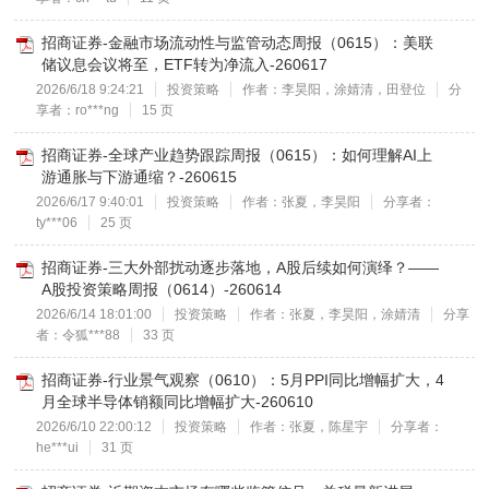
招商证券-金融市场流动性与监管动态周报（0615）：美联
储议息会议将至，ETF转为净流入-260617
2026/6/18 9:24:21
投资策略
作者：李昊阳，涂婧清，田登位
分
享者：ro***ng
15 页
招商证券-全球产业趋势跟踪周报（0615）：如何理解AI上
游通胀与下游通缩？-260615
2026/6/17 9:40:01
投资策略
作者：张夏，李昊阳
分享者：
ty***06
25 页
招商证券-三大外部扰动逐步落地，A股后续如何演绎？——
A股投资策略周报（0614）-260614
2026/6/14 18:01:00
投资策略
作者：张夏，李昊阳，涂婧清
分享
者：令狐***88
33 页
招商证券-行业景气观察（0610）：5月PPI同比增幅扩大，4
月全球半导体销额同比增幅扩大-260610
2026/6/10 22:00:12
投资策略
作者：张夏，陈星宇
分享者：
he***ui
31 页