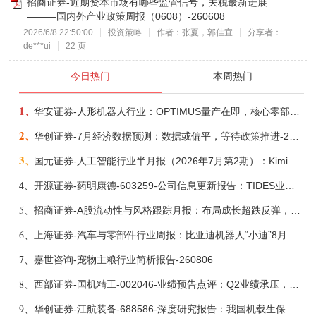
招商证券-近期资本市场有哪些监管信号，关税最新进展
———国内外产业政策周报（0608）-260608
2026/6/8 22:50:00
投资策略
作者：张夏，郭佳宜
分享者：
de***ui
22 页
今日热门
本周热门
1、
华安证券-人形机器人行业：OPTIMUS量产在即，核心零部件充分受益-260803
2、
华创证券-7月经济数据预测：数据或偏平，等待政策推进-260805
3、
国元证券-人工智能行业半月报（2026年7月第2期）：Kimi K3发布，引领开源大模型发展-260805
4、
开源证券-药明康德-603259-公司信息更新报告：TIDES业务超预期增长，小分子D&M加速向上-260805
5、
招商证券-A股流动性与风格跟踪月报：布局成长超跌反弹，保留部分再平衡配置-260805
6、
上海证券-汽车与零部件行业周报：比亚迪机器人“小迪”8月亮相，“人工智能+”赋能邮政无人机无人车加速落地-260805
7、
嘉世咨询-宠物主粮行业简析报告-260806
8、
西部证券-国机精工-002046-业绩预告点评：Q2业绩承压，看好金刚石散热与特种轴承业务-260804
9、
华创证券-江航装备-688586-深度研究报告：我国机载生保与燃油系统核心供应商，发力“民机+军贸+特种制冷”新质新域——华创交运|航空强国系列（十二）-260804