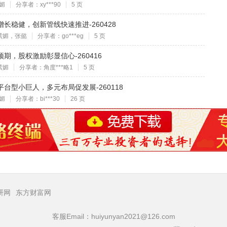
媚
分享者：xy***90
5 页
品增长稳健，创新管线快速推进-260428
紫媚，张懿
分享者：go***eg
5 页
预期，股权激励彰显信心-260416
紫媚
分享者：角度***略1
5 页
科平台型小巨人，多元布局促发展-260118
媚
分享者：bi***30
26 页
研网
东方财富网
客服Email：huiyunyan2021@126.com