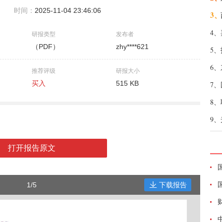
时间：
2025-11-04 23:46:06
3、
4、
研报类型
发布者
（PDF）
zhy****621
5、
6、
推荐评级
研报大小
买入
515 KB
7、
8、
9、
打开报告原文
1/5
下载报告