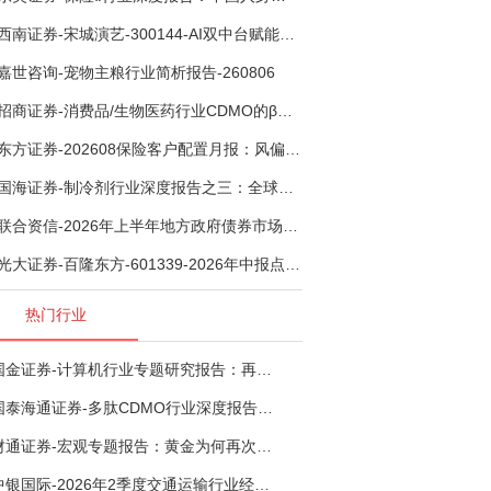
西南证券-宋城演艺-300144-AI双中台赋能标准化复制，轻重资产双轮打开文旅成长新空间-260731
嘉世咨询-宠物主粮行业简析报告-260806
招商证券-消费品/生物医药行业CDMO的β：从药明康德超预期，看好中国CDMO头部公司成长空间-260805
东方证券-202608保险客户配置月报：风偏波动，配置均衡-260807
国海证券-制冷剂行业深度报告之三：全球配额重塑制冷剂价值，AI材料开启氟化工新时代-260806
联合资信-2026年上半年地方政府债券市场观察及下半年展望：积极财政政策提质增效，地方债务迈向长效治理-260806
光大证券-百隆东方-601339-2026年中报点评：上半年业绩表现高增，国内外产能均有亮眼表现-260807
热门行业
国金证券-计算机行业专题研究报告：再谈超节点-260724
国泰海通证券-多肽CDMO行业深度报告：多肽市场扩容带动CDMO产能扩建-260727
财通证券-宏观专题报告：黄金为何再次与其他资产脱钩-260726
中银国际-2026年2季度交通运输行业经济运行前瞻分析：地缘冲突致航运和航空景气度分化，交通基础设施板块总体呈现稳健特征-260724