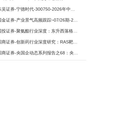
东吴证券-宁德时代-300750-2026年中报点评：出货高增业绩稳健，回购彰显龙头信心-260726
国金证券-产业景气高频跟踪~07/26期-260726
国投证券-聚氨酯行业深度：东升西落格局深化，供需紧平衡驱动盈利修复-260804
招商证券-创新药行业深度研究：RAS靶向治疗，四十年不可成药的终结，与终结之后的治疗格局演化-260805
招商证券-央国企动态系列报告之68：央国企人工智能应用场景专题-260803