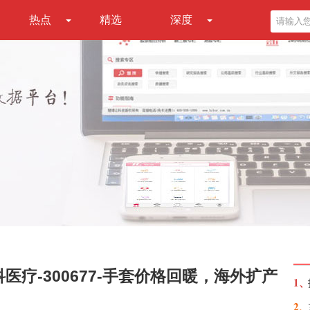
热点
精选
深度
医疗-300677-手套价格回暖，海外扩产
1、
2、