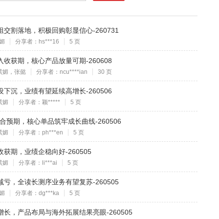
重组交割落地，积极回购彰显信心-260731
媚
分享者：hs***16
5 页
进入收获期，核心产品放量可期-260608
紫媚，张懿
分享者：ncu****ian
30 页
建设下沉，业绩有望延续高增长-260506
紫媚
分享者：颖*****
5 页
符合预期，核心单品筑牢成长曲线-260506
紫媚
分享者：ph***en
5 页
收获期，业绩企稳向好-260505
紫媚
分享者：li***ai
5 页
续减亏，全读长测序业务有望复苏-260505
媚
分享者：dg***ka
5 页
健增长，产品布局与海外拓展结果亮眼-260505