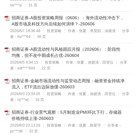
he***ui
31 页
招商证券-A股投资策略周报（0606）：海外流动性冲击下，
A股市场及科技方向后续如何演绎？-260606
2026/6/7 19:36:48
投资策略
作者：张夏，李昊阳，涂婧清
分享
者：he***64
36 页
招商证券-A股流动性与风格跟踪月报（202606）：阶段性
均衡，但不改中期成长占优-260604
2026/6/5 9:34:15
投资策略
作者：张夏，涂婧清，田登位
分享
者：edi****604
22 页
招商证券-金融市场流动性与监管动态周报：融资资金持续净
流入，ETF流出边际放缓-260603
2026/6/3 23:34:05
投资策略
作者：张夏，涂婧清，田登位
分享
者：nj***wj
16 页
招商证券-行业景气观察：5月制造业PMI环比下行，存储器
价格持续上涨-260603
2026/6/3 23:13:26
投资策略
作者：张夏，陈星宇
分享者：
pc***dk
32 页