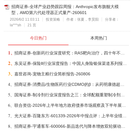
招商证券-全球产业趋势跟踪周报：Anthropic发布旗舰大模
型，AMD第六代处理器正式量产-260601
2026/6/2 11:03:11
投资策略
作者：张夏，李昊阳
分享者：
la***sh
21 页
今日热门
本周热门
1、
招商证券-创新药行业深度研究：RAS靶向治疗，四十年不可成药的终结，与终结之后的治疗格局演化-260805
2、
东吴证券-保险Ⅱ行业深度报告：中国人身险银保渠道系列报告二，他山之石，可以攻玉-260806
3、
嘉世咨询-宠物主粮行业简析报告-260806
4、
招商证券-消费品/生物医药行业CDMO的β：从药明康德超预期，看好中国CDMO头部公司成长空间-260805
5、
国海证券-制冷剂行业深度报告之三：全球配额重塑制冷剂价值，AI材料开启氟化工新时代-260806
6、
联合资信-2026年上半年地方政府债券市场观察及下半年展望：积极财政政策提质增效，地方债务迈向长效治理-260806
7、
光大证券-百隆东方-601339-2026年中报点评：上半年业绩表现高增，国内外产能均有亮眼表现-260807
8、
招商证券-宇通客车-600066-新品迭代与降本增效双轮驱动，海外市场放量可期-260805