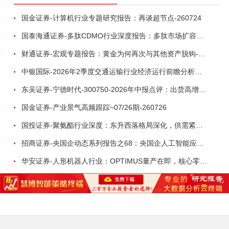
国金证券-计算机行业专题研究报告：再谈超节点-260724
国泰海通证券-多肽CDMO行业深度报告：多肽市场扩容带动CDMO产能扩建-260727
财通证券-宏观专题报告：黄金为何再次与其他资产脱钩-260726
中银国际-2026年2季度交通运输行业经济运行前瞻分析：地缘冲突致航运和航空景气度分化，交通基础设施板块总体呈现稳健特征-260724
东吴证券-宁德时代-300750-2026年中报点评：出货高增业绩稳健，回购彰显龙头信心-260726
国金证券-产业景气高频跟踪~07/26期-260726
国投证券-聚氨酯行业深度：东升西落格局深化，供需紧平衡驱动盈利修复-260804
招商证券-央国企动态系列报告之68：央国企人工智能应用场景专题-260803
华安证券-人形机器人行业：OPTIMUS量产在即，核心零部件充分受益-260803