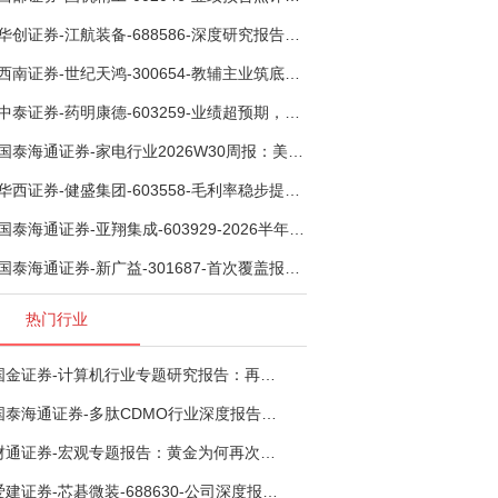
华创证券-江航装备-688586-深度研究报告：我国机载生保与燃油系统核心供应商，发力“民机+军贸+特种制冷”新质新域——华创交运|航空强国系列（十二）-260804
西南证券-世纪天鸿-300654-教辅主业筑底蓄势，AI+教育打开第二曲线-260729
中泰证券-药明康德-603259-业绩超预期，全年指引全面上调-260803
国泰海通证券-家电行业2026W30周报：美国FCC限制新款扫地机认证，8月空调排产下滑-260804
华西证券-健盛集团-603558-毛利率稳步提升，期待下半年无缝加速-260804
国泰海通证券-亚翔集成-603929-2026半年报点评：2026H1归母净利润同增204.8%，加快海外业务布局节奏-260805
国泰海通证券-新广益-301687-首次覆盖报告：FPC特种膜筑基，向“声~光~电”高阶特种材料平台跨越-260804
热门行业
国金证券-计算机行业专题研究报告：再谈超节点-260724
国泰海通证券-多肽CDMO行业深度报告：多肽市场扩容带动CDMO产能扩建-260727
财通证券-宏观专题报告：黄金为何再次与其他资产脱钩-260726
爱建证券-芯碁微装-688630-公司深度报告（二）：mSAP带动LDI量价齐升，大尺寸封装打开成长空间-260722