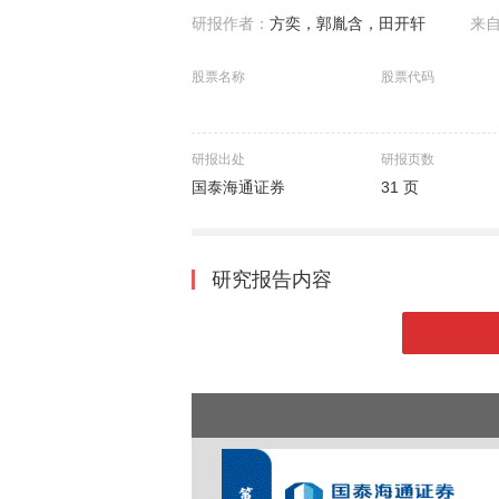
研报作者：
方奕，郭胤含，田开轩
来
股票名称
股票代码
研报出处
研报页数
国泰海通证券
31 页
研究报告内容