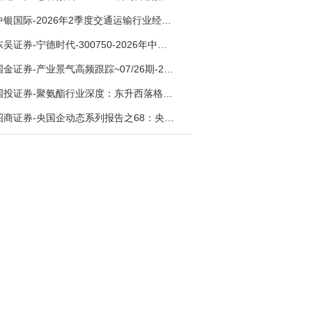
中银国际-2026年2季度交通运输行业经济运行前瞻分析：地缘冲突致航运和航空景气度分化，交通基础设施板块总体呈现稳健特征-260724
东吴证券-宁德时代-300750-2026年中报点评：出货高增业绩稳健，回购彰显龙头信心-260726
国金证券-产业景气高频跟踪~07/26期-260726
国投证券-聚氨酯行业深度：东升西落格局深化，供需紧平衡驱动盈利修复-260804
招商证券-央国企动态系列报告之68：央国企人工智能应用场景专题-260803