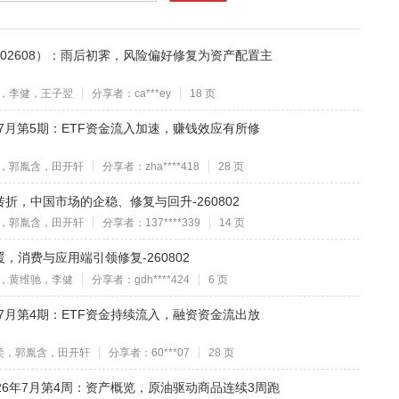
02608）：雨后初霁，风险偏好修复为资产配置主
，李健，王子翌
分享者：ca***ey
18 页
7月第5期：ETF资金流入加速，赚钱效应有所修
，郭胤含，田开轩
分享者：zha****418
28 页
折，中国市场的企稳、修复与回升-260802
，郭胤含，田开轩
分享者：137****339
14 页
消费与应用端引领修复-260802
，黄维驰，李健
分享者：gdh****424
6 页
7月第4期：ETF资金持续流入，融资资金流出放
奕，郭胤含，田开轩
分享者：60***07
28 页
26年7月第4周：资产概览，原油驱动商品连续3周跑