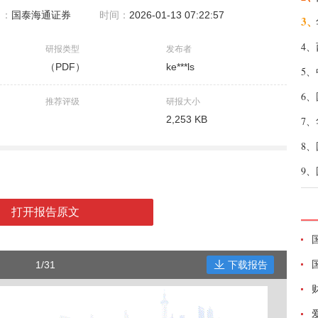
自：
国泰海通证券
时间：
2026-01-13 07:22:57
3、
4、
研报类型
发布者
（PDF）
ke***ls
5、
6、
推荐评级
研报大小
2,253 KB
7、
8、
9、
打开报告原文
1/31
下载报告