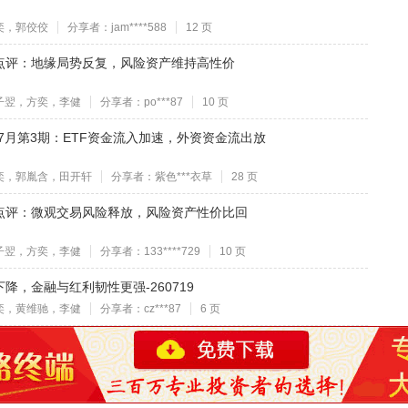
奕，郭佼佼
分享者：jam****588
12 页
点评：地缘局势反复，风险资产维持高性价
子翌，方奕，李健
分享者：po***87
10 页
7月第3期：ETF资金流入加速，外资资金流出放
奕，郭胤含，田开轩
分享者：紫色***衣草
28 页
点评：微观交易风险释放，风险资产性价比回
子翌，方奕，李健
分享者：133****729
10 页
，金融与红利韧性更强-260719
奕，黄维驰，李健
分享者：cz***87
6 页