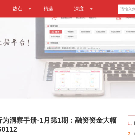
热点
精选
深度
行为洞察手册·1月第1期：融资资金大幅
1、
0112
2、