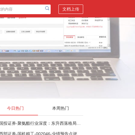
文档上传
今日热门
本周热门
国投证券-聚氨酯行业深度：东升西落格局深化，供需紧平衡驱动盈利修复-260804
西部证券-国机精工-002046-业绩预告点评：Q2业绩承压，看好金刚石散热与特种轴承业务-260804