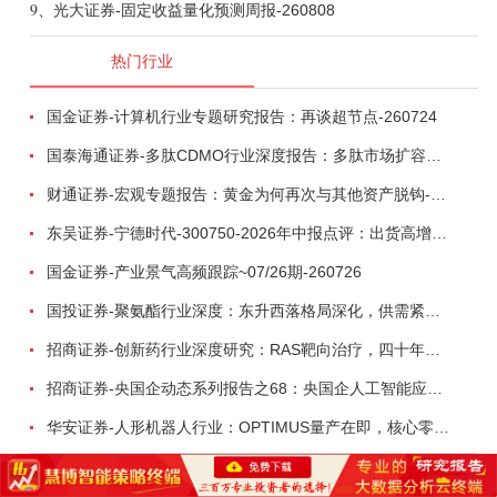
9、
光大证券-固定收益量化预测周报-260808
热门行业
国金证券-计算机行业专题研究报告：再谈超节点-260724
国泰海通证券-多肽CDMO行业深度报告：多肽市场扩容带动CDMO产能扩建-260727
财通证券-宏观专题报告：黄金为何再次与其他资产脱钩-260726
东吴证券-宁德时代-300750-2026年中报点评：出货高增业绩稳健，回购彰显龙头信心-260726
国金证券-产业景气高频跟踪~07/26期-260726
国投证券-聚氨酯行业深度：东升西落格局深化，供需紧平衡驱动盈利修复-260804
招商证券-创新药行业深度研究：RAS靶向治疗，四十年不可成药的终结，与终结之后的治疗格局演化-260805
招商证券-央国企动态系列报告之68：央国企人工智能应用场景专题-260803
华安证券-人形机器人行业：OPTIMUS量产在即，核心零部件充分受益-260803