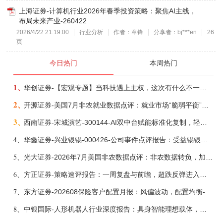
上海证券-计算机行业2026年春季投资策略：聚焦AI主线，
布局未来产业-260422
2026/4/22 21:19:00
行业分析
作者：章锋
分享者：bj***en
26
页
今日热门
本周热门
1、
华创证券-【宏观专题】当科技遇上主权，这次有什么不一样？——海外科技思辨系列五-260808
2、
开源证券-美国7月非农就业数据点评：就业市场“脆弱平衡”，美联储加息动力并不高-260808
3、
西南证券-宋城演艺-300144-AI双中台赋能标准化复制，轻重资产双轮打开文旅成长新空间-260731
4、
华鑫证券-兴业银锡-000426-公司事件点评报告：受益锡银产品涨价，H1利润大幅预增-260807
5、
光大证券-2026年7月美国非农数据点评：非农数据转负，加息预期继续收敛-260808
6、
方正证券-策略速评报告：一周复盘与前瞻，超跌反弹进入攻坚期-260808
7、
东方证券-202608保险客户配置月报：风偏波动，配置均衡-260807
8、
中银国际-人形机器人行业深度报告：具身智能理想载体，奇点渐至未来可期-260808