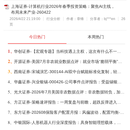
上海证券-计算机行业2026年春季投资策略：聚焦AI主线，
布局未来产业-260422
2026/4/22 21:19:00
行业分析
作者：章锋
分享者：bj***en
26
页
今日热门
本周热门
1、
华创证券-【宏观专题】当科技遇上主权，这次有什么不一样？——海外科技思辨系列五-260808
2、
开源证券-美国7月非农就业数据点评：就业市场“脆弱平衡”，美联储加息动力并不高-260808
3、
西南证券-宋城演艺-300144-AI双中台赋能标准化复制，轻重资产双轮打开文旅成长新空间-260731
4、
华鑫证券-兴业银锡-000426-公司事件点评报告：受益锡银产品涨价，H1利润大幅预增-260807
5、
光大证券-2026年7月美国非农数据点评：非农数据转负，加息预期继续收敛-260808
6、
方正证券-策略速评报告：一周复盘与前瞻，超跌反弹进入攻坚期-260808
7、
东方证券-202608保险客户配置月报：风偏波动，配置均衡-260807
8、
中银国际-人形机器人行业深度报告：具身智能理想载体，奇点渐至未来可期-260808