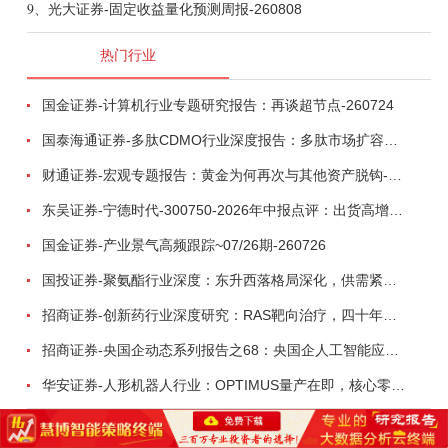
9、
光大证券-固定收益量化预测周报-260808
热门行业
国金证券-计算机行业专题研究报告：再谈超节点-260724
国泰海通证券-多肽CDMO行业深度报告：多肽市场扩容带动CDMO产能扩建-260727
财通证券-宏观专题报告：黄金为何再次与其他资产脱钩-260726
东吴证券-宁德时代-300750-2026年中报点评：出货高增业绩稳健，回购彰显龙头信心-260726
国金证券-产业景气高频跟踪~07/26期-260726
国投证券-聚氨酯行业深度：东升西落格局深化，供需紧平衡驱动盈利修复-260804
招商证券-创新药行业深度研究：RAS靶向治疗，四十年不可成药的终结，与终结之后的治疗格局演化-260805
招商证券-央国企动态系列报告之68：央国企人工智能应用场景专题-260803
华安证券-人形机器人行业：OPTIMUS量产在即，核心零部件充分受益-260803